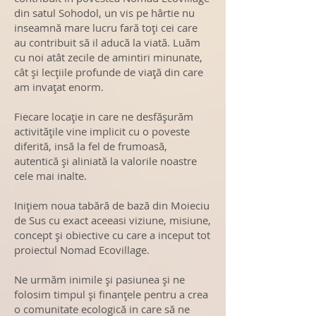
din satul Sohodol
,
un vis pe hârtie nu
inseamn
ă
mare lucru far
ă
toţi cei care
au contribuit s
ă
il aduc
ă
la viat
ă
. Lu
ă
m
cu noi atât zecile de amintiri minunate,
cât și lec
ţ
iile profunde de via
ţă
din care
am inva
ţ
at enorm.
Fiecare locaţie in care ne desf
ăș
ur
ă
m
activit
ăţ
ile vine implicit cu o poveste
diferit
ă, insă la fel de frumoasă,
autentică și aliniată la valorile noastre
cele mai inalte.
Iniţiem noua tabără de bază din Moieciu
de Sus cu exact aceeasi viziune, misiune,
concept și obiective cu care a inceput tot
proiectul Nomad Ecovillage.
Ne urmăm inimile și pasiunea și ne
folosim timpul și finanţele pentru a crea
o comunitate ecologică in care să ne