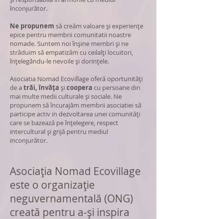
înconjurător.
Ne propunem
să creăm valoare și experiențe
epice pentru membrii comunitatii noastre
nomade. Suntem noi înșine membri și ne
străduim să empatizăm cu ceilalți locuitori,
înțelegându-le nevoile și dorințele.
Asociatia Nomad Ecovillage oferă oportunități
de a
trăi, învăța
și
coopera
cu persoane din
mai multe medii culturale și sociale. Ne
propunem să încurajăm membrii asociatiei să
participe activ in dezvoltarea unei comunități
care se bazează pe înțelegere, respect
intercultural și grijă pentru mediul
inconjurător.
Asociația Nomad Ecovillage
este o organizație
neguvernamentală (ONG)
creată pentru a-și inspira