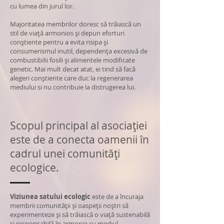
cu lumea din jurul lor.
Majoritatea membrilor doresc să trăiască un
stil de viață armonios și depun eforturi
conștiente pentru a evita risipa și
consumerismul inutil, dependența excesivă de
combustibilii fosili și alimentele modificate
genetic. Mai mult decat atat, ei tind să facă
alegeri conștiente care duc la regenerarea
mediului si nu contribuie la distrugerea lui.
Scopul principal al asociației
este de a conecta oamenii în
cadrul unei comunități
ecologice.
Viziunea satului ecologic
este de a încuraja
membrii comunității și oaspeții noștri să
experimenteze și să trăiască o viață sustenabilă
și responsabilă în armonie cu mediul