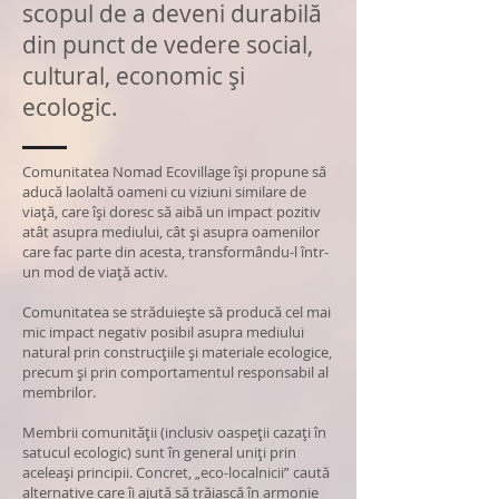
scopul de a deveni durabilă
din punct de vedere social,
cultural, economic și
ecologic.
Comunitatea Nomad Ecovillage își propune să
aducă laolaltă oameni cu viziuni similare de
viață, care își doresc să aibă un impact pozitiv
atât asupra mediului, cât și asupra oamenilor
care fac parte din acesta, transformându-l într-
un mod de viață activ.
Comunitatea se străduiește să producă cel mai
mic impact negativ posibil asupra mediului
natural prin construcțiile și materiale ecologice,
precum și prin comportamentul responsabil al
membrilor.
Membrii comunității (inclusiv oaspeții cazați în
satucul ecologic) sunt în general uniți prin
aceleași principii. Concret, „eco-localnicii” caută
alternative care îi ajută să trăiască în armonie