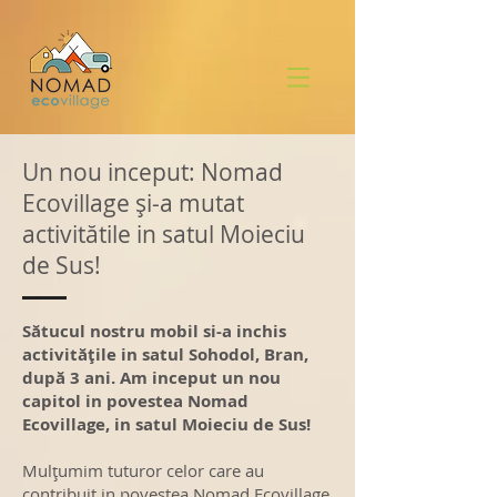
Un nou inceput: Nomad
Ecovillage
ș
i-a mutat
activit
ă
tile in satul Moieciu
de Sus!
S
ă
tucul nostru mobil si-a inchis
activit
ă
ţ
ile in satul Sohodol, Bran,
dup
ă
3 ani. Am inceput un nou
capitol in povestea Nomad
Ecovillage,
in satul Moieciu de Sus!
Mulţumim tuturor celor care au
contribuit in povestea Nomad Ecovillage