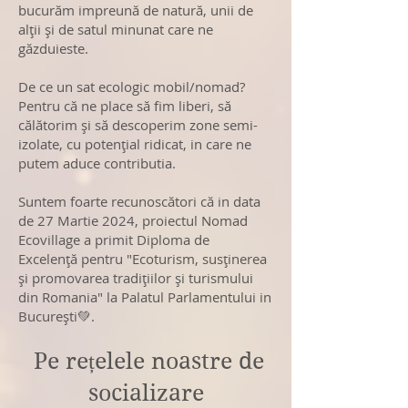
bucurăm impreună de natură, unii de
alţii și de satul minunat care ne
găzduieste.
De ce un sat ecologic mobil/nomad?
Pentru că ne place să fim liberi, să
călătorim și să descoperim zone semi-
izolate, cu potențial ridicat, in care ne
putem aduce contributia.
Suntem foarte recunosc
ă
tori c
ă
in data
de 27 Martie 2024, proiectul Nomad
Ecovillage a primit Diploma de
Excelen
ţ
ă
pentru "Ecoturism, sus
ţ
inerea
ș
i promovarea tradi
ţ
iilor
ș
i turismului
din Romania" la Palatul Parlamentului in
Bucure
ș
ti💚.
Pe rețelele noastre de
socializare