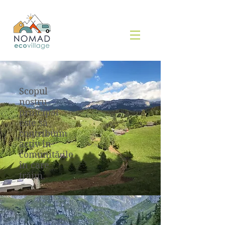
Scopul
nostru
principal
este să
contribuim
activ în
comunitățile
în care
trăim.