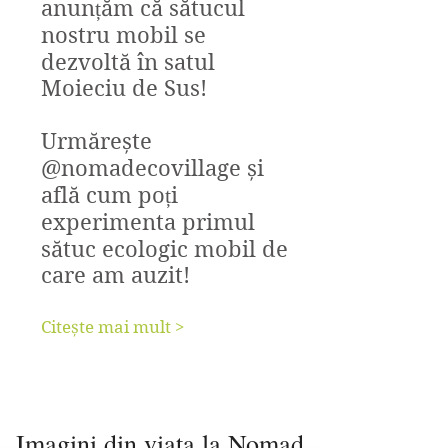
anunțăm că sătucul
nostru mobil se
dezvoltă în satul
Moieciu de Sus!
Urmărește
@nomadecovillage și
află cum poți
experimenta primul
sătuc ecologic mobil de
care am auzit!
Citește mai mult >
Imagini din viata la Nomad